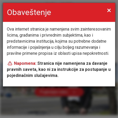
Srpski
English
C
×
Obaveštenje
eOglasna tabla
Izbor javnog beležnika
Status predmeta u katastru
eKatastar
Ova internet stranica je namenjena svim zainteresovanim
licima, građanima i privrednim subjektima, kao i
Geosrbija
Primedbe na katastar
predstavnicima institucija, kojima su potrebne dodatne
informacije i pojašnjenja u cilju boljeg razumevanja i
pravilne primene propisa iz oblasti upisa nepokretnosti.
Togg
Napomena:
Stranica nije namenjena za davanje
navig
pravnih saveta, kao ni za instrukcije za postupanje u
pojedinačnim slučajevima.
Pogledajte video